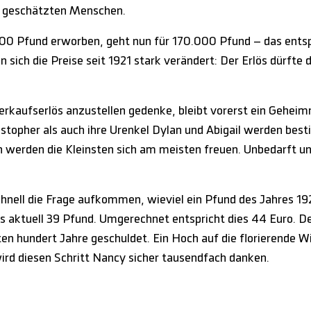
m geschätzten Menschen.
r 200 Pfund erworben, geht nun für 170.000 Pfund – das ent
n sich die Preise seit 1921 stark verändert: Der Erlös dürft
rkaufserlös anzustellen gedenke, bleibt vorerst ein Geheimni
ristopher als auch ihre Urenkel Dylan und Abigail werden b
 werden die Kleinsten sich am meisten freuen. Unbedarft und 
chnell die Frage aufkommen, wieviel ein Pfund des Jahres 1
es aktuell 39 Pfund. Umgerechnet entspricht dies 44 Euro. Der
n hundert Jahre geschuldet. Ein Hoch auf die florierende Wir
 wird diesen Schritt Nancy sicher tausendfach danken.