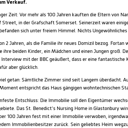
um Verkauf.
nger Zeit: Vor mehr als 100 Jahren kauften die Eltern von Na
 Street, in der Grafschaft Somerset. Seinerzeit waren einig
 befanden sich unter freiem Himmel. Nichts Ungewöhnliches
von 2 Jahren, als die Familie ihr neues Domizil bezog. Forta
e ihre beiden Kinder, ein Mädchen und einen Jungen groß. D
m Interview mit der BBC geäußert, dass er eine fantastische 
für aber glücklich.
iel getan: Sämtliche Zimmer sind seit Langem überdacht. Auc
m Moment entspricht das Haus gängigen wohntechnischen Sta
nfeste Entschluss: Die Immobilie soll den Eigentümer wech
 gebiete. Das St. Benedict’s Nursing Home in Glastonbury wir
ber 100 Jahren fest mit einer Immobilie verwoben, irgendwa
 jedem Immobilienbesitzer zurück. Sein geliebtes Heim weg