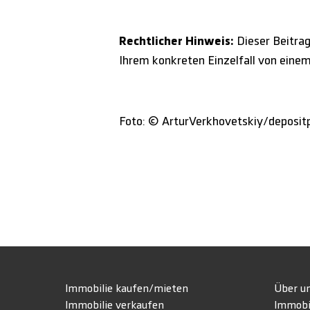
Rechtlicher Hinweis:
Dieser Beitrag 
Ihrem konkreten Einzelfall von eine
Foto: © ArturVerkhovetskiy/deposi
Immobilie kaufen/mieten
Über u
Immobilie verkaufen
Immobi