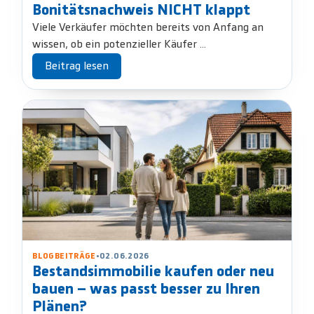
Bonitätsnachweis NICHT klappt
Viele Verkäufer möchten bereits von Anfang an
wissen, ob ein potenzieller Käufer ...
Beitrag lesen
BLOGBEITRÄGE
•
02.06.2026
Bestandsimmobilie kaufen oder neu
bauen – was passt besser zu Ihren
Plänen?