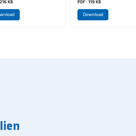
 216 KB
PDF · 119 KB
wnload
Download
lien