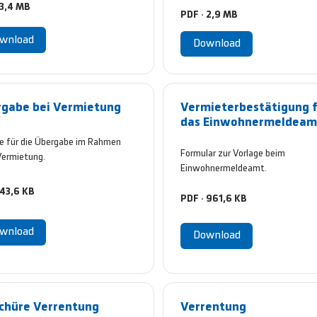
 3,4 MB
PDF · 2,9 MB
wnload
Download
gabe bei Vermietung
Vermieterbestätigung 
das Einwohnermeldeam
e für die Übergabe im Rahmen
Formular zur Vorlage beim
Vermietung.
Einwohnermeldeamt.
 43,6 KB
PDF · 961,6 KB
wnload
Download
chüre Verrentung
Verrentung