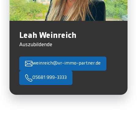
Leah Weinreich
Auszubildende
weinreich@vr-immo-partner.de
05681 999-3333