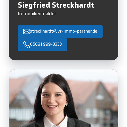
Siegfried Streckhardt
Immobilienmakler
streckhardt@vr-immo-partner.de
05681 999-3333