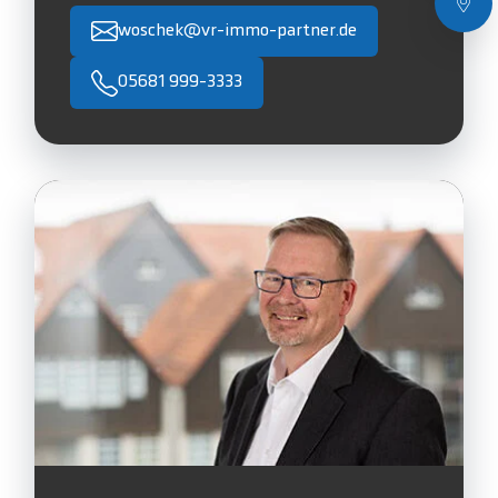
woschek@vr-immo-partner.de
05681 999-3333