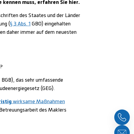
 kennen muss, erfahren Sie hier.
schriften des Staates und der Länder
ung (
§ 3 Abs. 1
GBO) eingehalten
ssen daher immer auf dem neuesten
n?
1 BGB), das sehr umfassende
udeenergiegesetz (GEG).
istig
wirksame Maßnahmen
d Betreuungsarbeit des Maklers