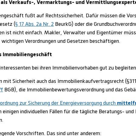
als Verkaufs-, Vermarktungs- und Vermittlungsexperte
engeschäft fußt auf Rechtssicherheit. Dafür müssen die Vor
esetz (
§ 17 Abs. 2a Nr. 2
BeurkG) oder die Grundbuchverordn
ten ist nicht einfach. Makler, Verwalter und Eigentümer mü
ie wichtigen Verordnungen und Gesetzen beschäftigen.
s Immobiliengeschäft
Interessenten bei ihren Immobilienvorhaben gut zu begleite
 mit Sicherheit auch das Immobilienkaufvertragsrecht (§31
ff
BGB), die Immobilienbewertungsverordnung und das Gebä
ordnung zur Sicherung der Energieversorgung durch
mittelfr
 einigen individuellen Fällen für die tägliche Beratungs- un
n.
egende Vorschriften. Das sind unter anderem: