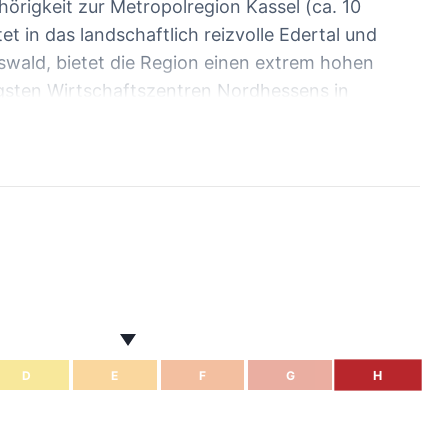
hörigkeit zur Metropolregion Kassel (ca. 10
et in das landschaftlich reizvolle Edertal und
wald, bietet die Region einen extrem hohen
tigsten Wirtschaftszentren Nordhessens in
hlussstelle Edermünde) liegt rund 1 km westlich
nur etwa 2 km östlich von Haldorf.
H
D
E
F
G