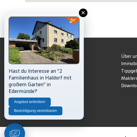
×
Immobilie kaufen/mieten
Über u
Immobilie verkaufen
Immobi
Hast du Interesse an "2
Immobilie bewerten
Tippge
Familienhaus in Haldorf mit
Gesuch aufgeben
Makler
großem Garten" in
Wohnraumnavigator
Downlo
Edermünde?
Angebot anfordern
Hell
Besichtigung vereinbaren