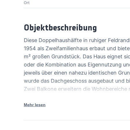
Ort
Objektbeschreibung
Diese Doppelhaushälfte in ruhiger Feldran
1954 als Zweifamilienhaus erbaut und biet
m² großen Grundstück. Das Haus eignet sich
oder die Kombination aus Eigennutzung u
jeweils über einen nahezu identischen Gru
wurde das Dachgeschoss ausgebaut und bie
Zwei Balkone erweitern die Wohnbereiche m
Das Haus ist voll unterkellert. Zum Außen
Mehr lesen
Stellplätze vor dem Haus sowie ein großzüg
Seitenstraße direkt am Feldrand sorgt für
und kurzen Wegen in die Natur.