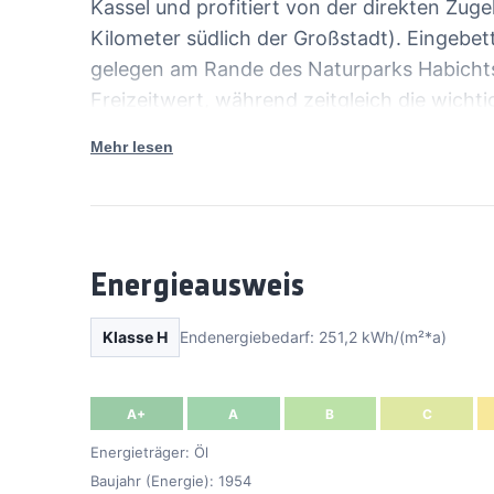
Kassel und profitiert von der direkten Zuge
Obergeschoss:
Kilometer südlich der Großstadt). Eingebett
3 Zimmer
gelegen am Rande des Naturparks Habichts
Küche
Freizeitwert, während zeitgleich die wich
Bad
wenigen Autominuten erreichbar sind.
Mehr lesen
Balkon
Die Autobahnanbindungen an die A 49 (Ansc
Dachgeschoss:
und an die A 7 (Anschlussstelle Guxhagen) 
2 Zimmer
Toilette
Keller:
Energieausweis
mehrere Nutz- und Lagerräume
2 Balkone
Klasse H
Endenergiebedarf: 251,2 kWh/(m²*a)
Doppelgarage
2 Außenstellplätze
A+
A
B
C
Ruhige Feldrandlage
Energieträger: Öl
Ortsteil Haldorf
Baujahr (Energie): 1954