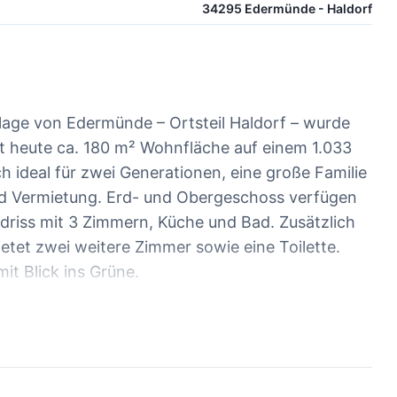
34295 Edermünde - Haldorf
dlage von Edermünde – Ortsteil Haldorf – wurde
et heute ca. 180 m² Wohnfläche auf einem 1.033
 ideal für zwei Generationen, eine große Familie
nd Vermietung. Erd- und Obergeschoss verfügen
ndriss mit 3 Zimmern, Küche und Bad. Zusätzlich
tet zwei weitere Zimmer sowie eine Toilette.
it Blick ins Grüne.
bereich gehören eine Doppelgarage, zwei weitere
iger Garten. Die Lage in einer kleinen
 eine ruhige Wohnatmosphäre mit wenig Verkehr