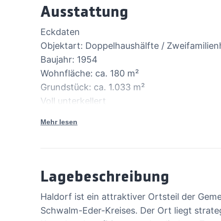
Ausstattung
Eckdaten
Objektart: Doppelhaushälfte / Zweifamilie
Baujahr: 1954
Wohnfläche: ca. 180 m²
Grundstück: ca. 1.033 m²
Voll unterkellert
Öl-Zentralheizung
Mehr lesen
Ausgebautes Dachgeschoss
Aufteilung
Erdgeschoss:
Lagebeschreibung
3 Zimmer
Küche
Haldorf ist ein attraktiver Ortsteil der 
Bad
Schwalm-Eder-Kreises. Der Ort liegt strat
Balkon