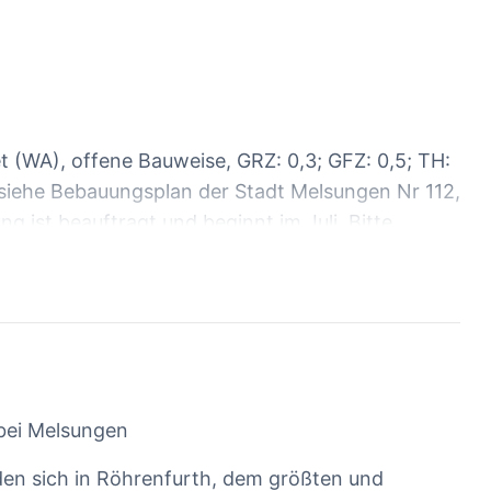
 (WA), offene Bauweise, GRZ: 0,3; GFZ: 0,5; TH:
(siehe Bebauungsplan der Stadt Melsungen Nr 112,
ng ist beauftragt und beginnt im Juli. Bitte
Grundstück, für welches Sie sich interessieren.
Baugrundstücke. 1=844, 2=767, 3=729, 4=693,
08, 12=740, 13=657, 14=716, 15=662, 16=726,
 bei Melsungen
den sich in Röhrenfurth, dem größten und