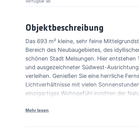
Verfügbar ab
Objektbeschreibung
Das 693 m² kleine, sehr feine Mittelgrund
Bereich des Neubaugebietes, des idyllisch
schönen Stadt Melsungen. Hier entstehen 1
und ausgezeichneter Südwest-Ausrichtung,
verleihen. Genießen Sie eine herrliche Fern
Lichtverhältnisse mit vielen Sonnenstunden
einzigartiges Wohngefühl inmitten der Nat
können Sie Ihren Bautraum uneingeschränkt
die Natur als direkten Nachbarn und einen z
Mehr lesen
vor Ort und vereinbaren Sie einen Besicht
Kaufpreis bezieht sich auf das Grundstück 4