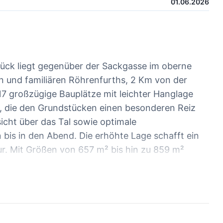
01.06.2026
stück liegt gegenüber der Sackgasse im oberne
en und familiären Röhrenfurths, 2 Km von der
7 großzügige Bauplätze mit leichter Hanglage
 die den Grundstücken einen besonderen Reiz
sicht über das Tal sowie optimale
 bis in den Abend. Die erhöhte Lage schafft ein
ur. Mit Größen von 657 m² bis hin zu 859 m²
 erfüllen. Erhöht und in Ortsrandlage haben Sie
ollen Blick ins Tal. Überzeugen Sie sich selber
igunsgtermin mit uns. Der hier angegebene
 mit 693 m² (siehe Bild).