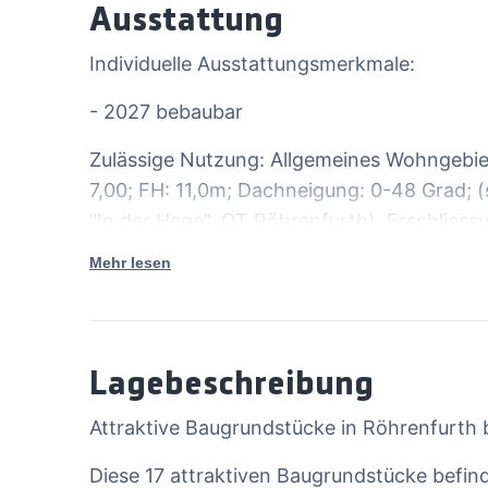
Ausstattung
Individuelle Ausstattungsmerkmale:
- 2027 bebaubar
Zulässige Nutzung: Allgemeines Wohngebiet
7,00; FH: 11,0m; Dachneigung: 0-48 Grad; 
"In der Hege", OT Röhrenfurth). Erschliessu
nennen Sie uns bei Ihren Anfragen nur das 
Mehr lesen
Hier die Bezeichnungen & Flächen der 17 
5=705; 6=859, 7=784, 8=685, 10=730, 11=7
17=745, 18=747
Lagebeschreibung
Attraktive Baugrundstücke in Röhrenfurth
Diese 17 attraktiven Baugrundstücke befin