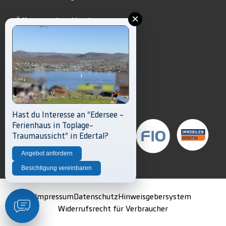
×
Öffnungszeiten Homberg:
Mo.+ Mi. + Fr.: 8.30 Uhr – 13 Uhr
Di. + Do.: 8.30 Uhr – 18.30 Uhr
05681 999-3333
info@vr-immo-partner.de
Unsere Partner
Hast du Interesse an "Edersee -
Ferienhaus in Toplage-
Traumaussicht" in Edertal?
Angebot anfordern
Besichtigung vereinbaren
Impressum
Datenschutz
Hinweisgebersystem
Widerrufsrecht für Verbraucher