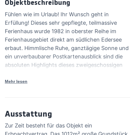
Objektbeschreibung
Fühlen wie im Urlaub! Ihr Wunsch geht in
Erfüllung! Dieses sehr gepflegte, teilmassive
Ferienhaus wurde 1982 in oberster Reihe im
Ferienhausgebiet direkt am südlichen Edersee
erbaut. Himmlische Ruhe, ganztägige Sonne und
ein unverbaubarer Postkartenausblick sind die
absoluten Highlights dieses zweigeschossigen
Ferienhauses. Schon bei Anfahrt zu Ihrem neuen
Haus werden Sie vom Zauber des Edersees
Mehr lesen
erfasst und in den Urlaubsmodus versetzt.
Sowohl das Ober- als auch das Untergeschoss
haben separate Eingänge, die Art der Nutzung
Ausstattung
bleibt somit Ihnen überlassen. In beiden Ebenen
befinden sich je drei Zimmer mit Bad und
Zur Zeit besteht für das Objekt ein
Kochecke. Ein Wintergarten, eine Terrasse und
Erbpachtvertrag. Das 1012m² große Grundstück