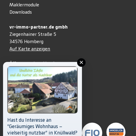
Maklermodule
Downloads
vr-immo-partner.de gmbh
Ziegenhainer Straße 5
34576 Homberg
Auf Karte anzeigen
×
Öffnungszeiten Homberg:
Mo.+ Mi. + Fr.: 8.30 Uhr – 13 Uhr
Di. + Do.: 8.30 Uhr – 18.30 Uhr
05681 999-3333
info@vr-immo-partner.de
Unsere Partner
Hast du Interesse an
"Geräumiges Wohnhaus –
vielseitig nutzbar" in Knüllwald?