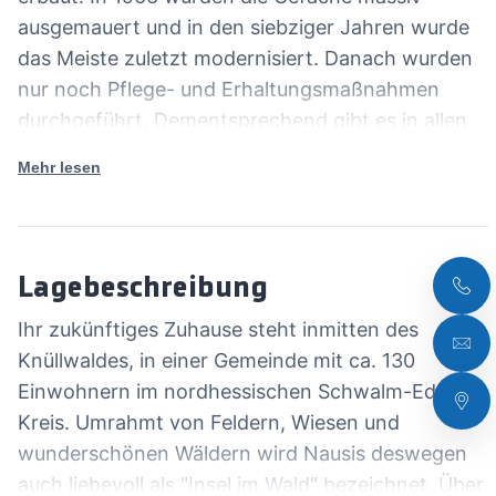
richtig.
ausgemauert und in den siebziger Jahren wurde
das Meiste zuletzt modernisiert. Danach wurden
nur noch Pflege- und Erhaltungsmaßnahmen
durchgeführt. Dementsprechend gibt es in allen
Bereichen einen gewissen
Mehr lesen
Modernisierungsrückstand. Zur Zeit wird das Haus
mit einer intakten Ölzentralheizung aus 1973
beheizt. Die Fenster wurden Ende der neuniziger
Jahre gegen Kunststoffenster getauscht. Das
Lagebeschreibung
trockene Wirtschaftsgebäude hat eine
Ihr zukünftiges Zuhause steht inmitten des
Grundfläche von ca. 200m². Der Keller des
Knüllwaldes, in einer Gemeinde mit ca. 130
Wohnhauses ist von außen zugänglich.
Einwohnern im nordhessischen Schwalm-Eder
Kreis. Umrahmt von Feldern, Wiesen und
wunderschönen Wäldern wird Nausis deswegen
auch liebevoll als "Insel im Wald" bezeichnet. Über