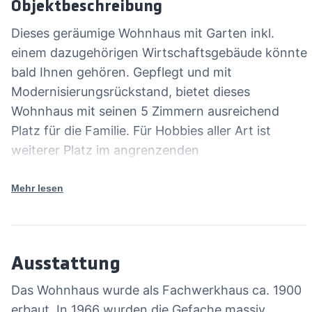
Objektbeschreibung
Dieses geräumige Wohnhaus mit Garten inkl.
einem dazugehörigen Wirtschaftsgebäude könnte
bald Ihnen gehören. Gepflegt und mit
Modernisierungsrückstand, bietet dieses
Wohnhaus mit seinen 5 Zimmern ausreichend
Platz für die Familie. Für Hobbies aller Art ist
weiterer Platz im angrenzenden
Wirtschaftsgebäude. Trotz Fachwerk sind die
Deckenhöhen im Wohnhaus sehr angenehm und
Mehr lesen
die Raumgrößen gut dimensioniert. Bei Bedarf
nach mehr Platz, könnten Sie auf der anderen
Straßenseite zwei weitere Grundstücke zum
Ausstattung
Bebauen oder als Gartenvergrößerung erwerben.
Als Liebhaber ländlicher Ruhe und einer
Das Wohnhaus wurde als Fachwerkhaus ca. 1900
harmonsichen Nachbarschaft, sind Sie hier genau
erbaut. In 1966 wurden die Gefache massiv