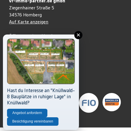
vr-immo-partner.de gmbh
Ziegenhainer Straße 5
34576 Homberg
Auf Karte anzeigen
×
Öffnungszeiten Homberg:
Mo.+ Mi. + Fr.: 8.30 Uhr – 13 Uhr
Di. + Do.: 8.30 Uhr – 18.30 Uhr
05681 999-3333
info@vr-immo-partner.de
Unsere Partner
Hast du Interesse an "Knüllwald-
8 Bauplätze in ruhiger Lage" in
Knüllwald?
Angebot anfordern
Besichtigung vereinbaren