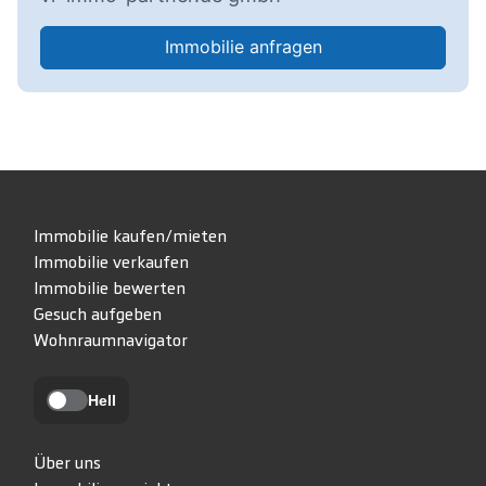
Waldschwimmbad freuen. Zwei Fitnessstudio
sind ebenfalls vorhanden.
Immobilie anfragen
Zur Naherholung stehen Wander- und Radwege
in der Umgebung zur Verfügung, die zum
Spazierengehen, Radfahren und Entspannen
einladen.
Immobilie kaufen/mieten
Immobilie verkaufen
Immobilie bewerten
Gesuch aufgeben
Wohnraumnavigator
Hell
Über uns