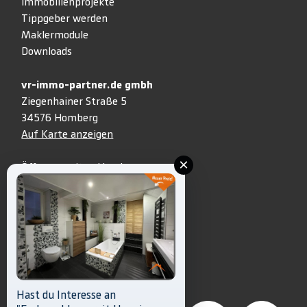
Immobilienprojekte
Tippgeber werden
Maklermodule
Downloads
vr-immo-partner.de gmbh
Ziegenhainer Straße 5
34576 Homberg
Auf Karte anzeigen
×
Öffnungszeiten Homberg:
Mo.+ Mi. + Fr.: 8.30 Uhr – 13 Uhr
Di. + Do.: 8.30 Uhr – 18.30 Uhr
05681 999-3333
info@vr-immo-partner.de
Unsere Partner
Hast du Interesse an