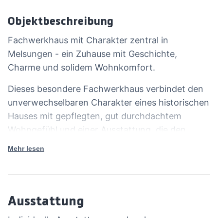
Objektbeschreibung
Fachwerkhaus mit Charakter zentral in
Melsungen - ein Zuhause mit Geschichte,
Charme und solidem Wohnkomfort.
Dieses besondere Fachwerkhaus verbindet den
unverwechselbaren Charakter eines historischen
Hauses mit gepflegten, gut durchdachtem
Wohngefühl und einer Ausstattung, die den
Alltag angenehm macht. Bereits beim Eintreten
Mehr lesen
entsteht das Gefühl von Substanz, Wärme und
einem Zuhause das nicht beliebig wirkt. Die
Elektrik befindet sich in einem guten Zustand,
zudem wurde das Bad, die Heizungsanlage sowie
Ausstattung
das kleine WC im Jahr 2014 professionell neu