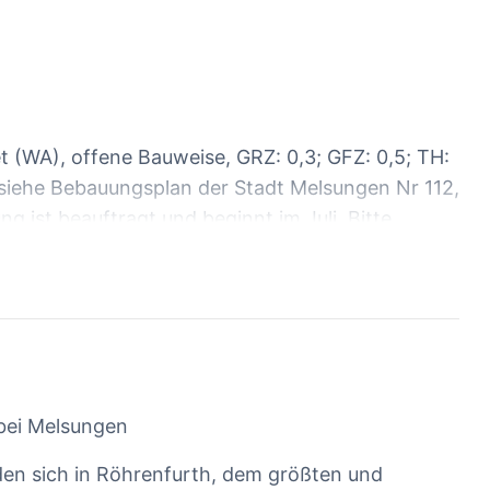
 (WA), offene Bauweise, GRZ: 0,3; GFZ: 0,5; TH:
(siehe Bebauungsplan der Stadt Melsungen Nr 112,
ng ist beauftragt und beginnt im Juli. Bitte
nur das Grundstück, für welches Sie sich
lächen der 17 Baugrundstücke. 1=844, 2=767,
5, 10=730, 11=708, 12=740, 13=657, 14=716,
 bei Melsungen
den sich in Röhrenfurth, dem größten und