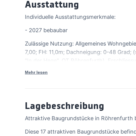
Ausstattung
Individuelle Ausstattungsmerkmale:
- 2027 bebaubar
Zulässige Nutzung: Allgemeines Wohngebiet
7,00; FH: 11,0m; Dachneigung: 0-48 Grad; 
"In der Hege", OT Röhrenfurth). Erschliessu
nennen Sie uns bei Ihren Anfragen einfach 
Mehr lesen
interessieren. Hier die Bezeichnungen & F
3=729, 4=693, 5=705; 6=859, 7=784, 8=68
15=662, 16=726, 17=745, 18=747
Lagebeschreibung
Attraktive Baugrundstücke in Röhrenfurth
Diese 17 attraktiven Baugrundstücke befin