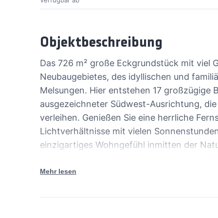
Verfügbar ab
Objektbeschreibung
Das 726 m² große Eckgrundstück mit viel Ge
Neubaugebietes, des idyllischen und famil
Melsungen. Hier entstehen 17 großzügige B
ausgezeichneter Südwest-Ausrichtung, die
verleihen. Genießen Sie eine herrliche Fern
Lichtverhältnisse mit vielen Sonnenstunden
einzigartiges Wohngefühl inmitten der Nat
können Sie Ihren Bautraum uneingeschränkt
die Natur als direkten Nachbarn und einen z
Mehr lesen
vor Ort und vereinbaren Sie einen Besicht
Kaufpreis bezieht sich auf das Grundstück 1