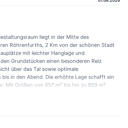
01.06.2026
staltungsraum liegt in der Mitte des
iären Röhrenfurths, 2 Km von der schönen Stadt
auplätze mit leichter Hanglage und
 den Grundstücken einen besonderen Reiz
sicht über das Tal sowie optimale
 bis in den Abend. Die erhöhte Lage schafft ein
ur. Mit Größen von 657 m² bis hin zu 859 m²
 erfüllen. Erhöht und in Ortsrandlage haben Sie
ollen Blick ins Tal. Überzeugen Sie sich selber
igunsgtermin mit uns. Der hier angegebene
6 mit 726 m² (siehe Bild).