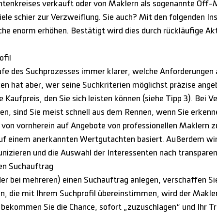
tenkreises verkauft oder von Maklern als sogenannte Off-
ele schier zur Verzweiflung. Sie auch? Mit den folgenden Ins
he enorm erhöhen. Bestätigt wird dies durch rückläufige Akti
ofil
aufe des Suchprozesses immer klarer, welche Anforderungen
cen hat aber, wer seine Suchkriterien möglichst präzise ang
Kaufpreis, den Sie sich leisten können (siehe Tipp 3). Bei Ve
en, sind Sie meist schnell aus dem Rennen, wenn Sie erkenn
ch von vornherein auf Angebote von professionellen Maklern z
 auf einem anerkannten Wertgutachten basiert. Außerdem wi
izieren und die Auswahl der Interessenten nach transparen
nen Suchauftrag
er bei mehreren) einen Suchauftrag anlegen, verschaffen Si
n, die mit Ihrem Suchprofil übereinstimmen, wird der Makler
 bekommen Sie die Chance, sofort „zuzuschlagen“ und Ihr T